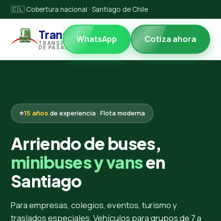
🇨🇱 Cobertura nacional · Santiago de Chile
Transccl
WhatsApp
Cotiza ahora
TRANSPORTES
DE PASAJEROS
⭐
15 años
de experiencia · Flota moderna
Arriendo de buses,
minibuses y vans
en
Santiago
Para empresas, colegios, eventos, turismo y
traslados especiales. Vehículos para grupos de 7 a