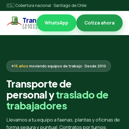
🇨🇱 Cobertura nacional · Santiago de Chile
Transccl
WhatsApp
Cotiza ahora
TRANSPORTES
DE PASAJEROS
⭐
15 años
moviendo equipos de trabajo · Desde 2010
Transporte de
personal y
traslado de
trabajadores
Llevamos a tu equipo a faenas, plantas y oficinas de
forma segura y puntual. Contratos por turnos,