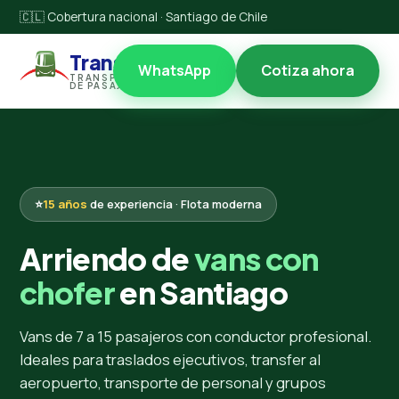
🇨🇱 Cobertura nacional · Santiago de Chile
Transccl
WhatsApp
Cotiza ahora
TRANSPORTES
DE PASAJEROS
⭐
15 años
de experiencia · Flota moderna
Arriendo de
vans con
chofer
en Santiago
Vans de 7 a 15 pasajeros con conductor profesional.
Ideales para traslados ejecutivos, transfer al
aeropuerto, transporte de personal y grupos